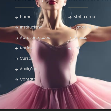
Home
Minha área
Institucional
Cadastre-se
Apresentações
Acesse
Notícias
Sair
Cursos
Audições
Contato