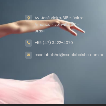
Av. José Vieira, 315 - Bairro:
América - Joinville/SC -
Brasil
+55 (47) 3422-4070
escolabolshoi@escolabolshoi.com.br