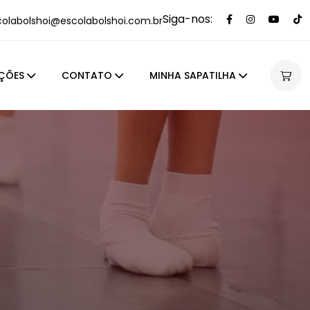
Siga-nos:
colabolshoi@escolabolshoi.com.br
ÇÕES
CONTATO
MINHA SAPATILHA