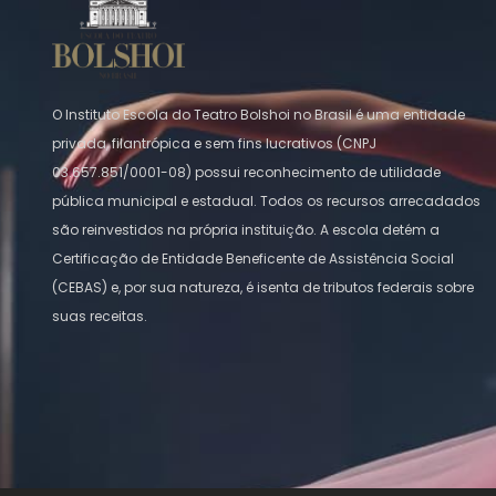
O Instituto Escola do Teatro Bolshoi no Brasil é uma entidade
privada, filantrópica e sem fins lucrativos (CNPJ
03.657.851/0001-08) possui reconhecimento de utilidade
pública municipal e estadual. Todos os recursos arrecadados
são reinvestidos na própria instituição. A escola detém a
Certificação de Entidade Beneficente de Assistência Social
(CEBAS) e, por sua natureza, é isenta de tributos federais sobre
suas receitas.