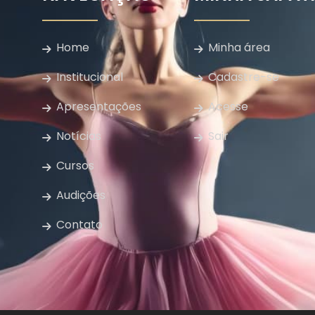
Home
Minha área
Institucional
Cadastre-se
Apresentações
Acesse
Notícias
Sair
Cursos
Audições
Contato