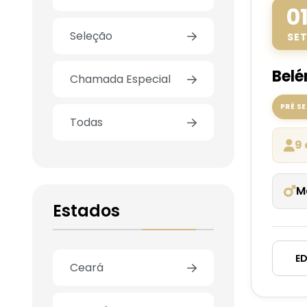
0
Seleção
SE
Belé
Chamada Especial
PRÉ S
Todas
9 
M
Estados
ED
Ceará