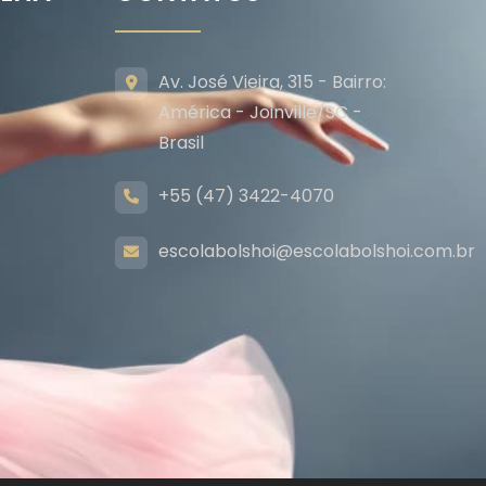
Av. José Vieira, 315 - Bairro:
América - Joinville/SC -
Brasil
+55 (47) 3422-4070
escolabolshoi@escolabolshoi.com.br