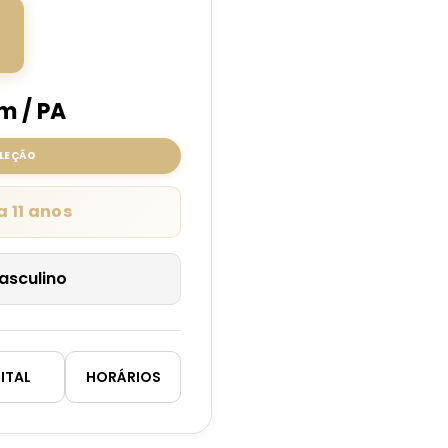
1
T
m / PA
ELEÇÃO
a 11 anos
asculino
ITAL
HORÁRIOS