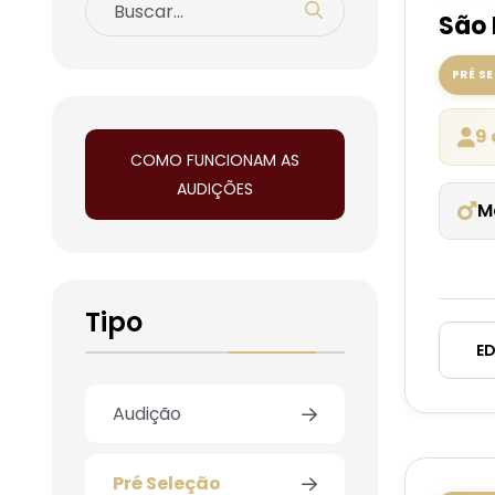
São 
PRÉ S
9 
COMO FUNCIONAM AS
AUDIÇÕES
M
Tipo
ED
Audição
Pré Seleção