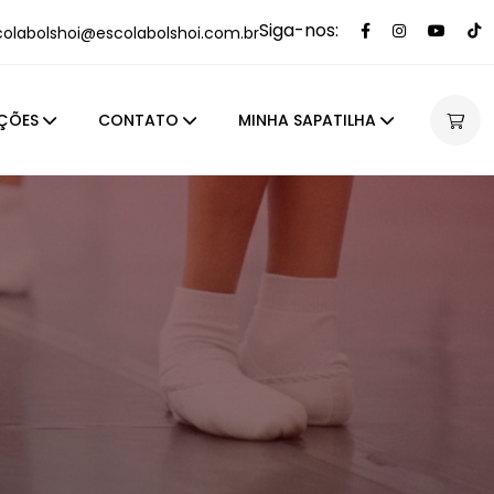
Siga-nos:
colabolshoi@escolabolshoi.com.br
ÇÕES
CONTATO
MINHA SAPATILHA