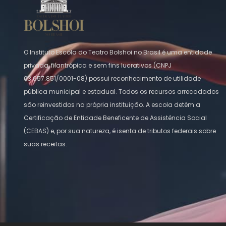
O Instituto Escola do Teatro Bolshoi no Brasil é uma entidade
privada, filantrópica e sem fins lucrativos (CNPJ
03.657.851/0001-08) possui reconhecimento de utilidade
pública municipal e estadual. Todos os recursos arrecadados
são reinvestidos na própria instituição. A escola detém a
Certificação de Entidade Beneficente de Assistência Social
(CEBAS) e, por sua natureza, é isenta de tributos federais sobre
suas receitas.