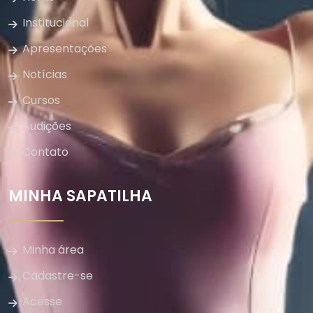
Institucional
Apresentações
Notícias
Cursos
Audições
Contato
MINHA SAPATILHA
Minha área
Cadastre-se
Acesse