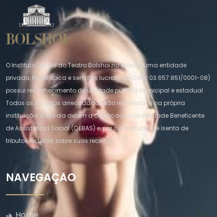
O Instituto Escola do Teatro Bolshoi no Brasil é uma entidade
privada, filantrópica e sem fins lucrativos (CNPJ 03.657.851/0001-08)
possui reconhecimento de utilidade pública municipal e estadual.
Todos os recursos arrecadados são reinvestidos na própria
instituição. A escola detém a Certificação de Entidade Beneficente
de Assistência Social (CEBAS) e, por sua natureza, é isenta de
tributos federais sobre suas receitas.
NAVEGAÇÃO
Home