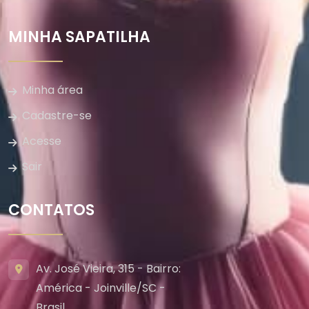
MINHA SAPATILHA
Minha área
Cadastre-se
Acesse
Sair
CONTATOS
Av. José Vieira, 315 - Bairro:
América - Joinville/SC -
Brasil