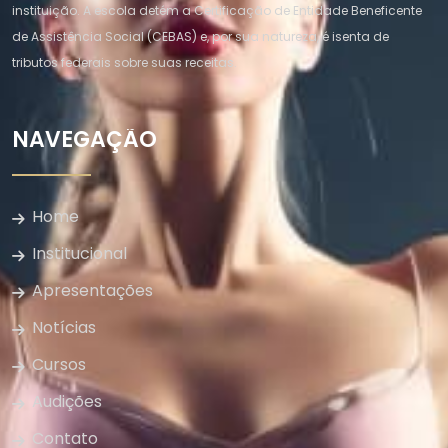
instituição. A escola detém a Certificação de Entidade Beneficente
de Assistência Social (CEBAS) e, por sua natureza, é isenta de
tributos federais sobre suas receitas.
NAVEGAÇÃO
Home
Institucional
Apresentações
Notícias
Cursos
Audições
Contato