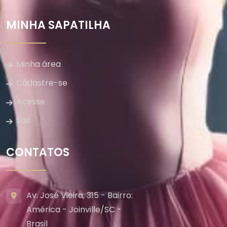
MINHA SAPATILHA
Minha área
Cadastre-se
Acesse
Sair
CONTATOS
Av. José Vieira, 315 - Bairro:
América - Joinville/SC -
Brasil