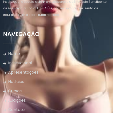
instituição. A escola detém a Certificação de Entidade Beneficente
de Assistência Social (CEBAS) e, por sua natureza, é isenta de
tributos federais sobre suas receitas.
NAVEGAÇÃO
Home
Institucional
Apresentações
Notícias
Cursos
Audições
Contato