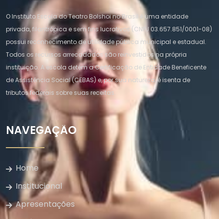
O Instituto Escola do Teatro Bolshoi no Brasil é uma entidade
privada, filantrópica e sem fins lucrativos (CNPJ 03.657.851/0001-08)
possui reconhecimento de utilidade pública municipal e estadual.
Todos os recursos arrecadados são reinvestidos na própria
instituição. A escola detém a Certificação de Entidade Beneficente
de Assistência Social (CEBAS) e, por sua natureza, é isenta de
tributos federais sobre suas receitas.
NAVEGAÇÃO
Home
Institucional
Apresentações