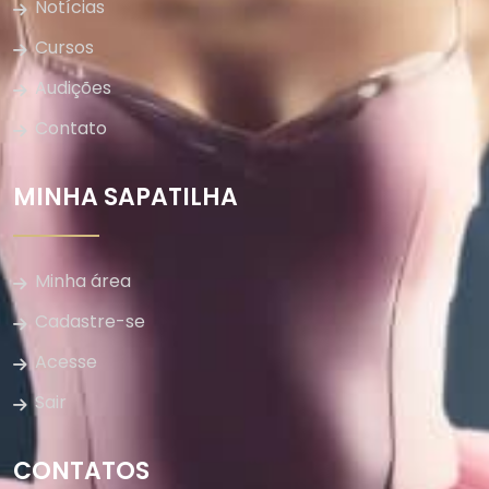
Notícias
Cursos
Audições
Contato
MINHA SAPATILHA
Minha área
Cadastre-se
Acesse
Sair
CONTATOS