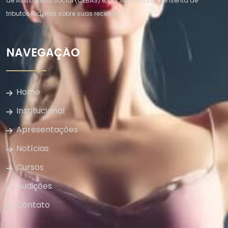
de Assistência Social (CEBAS) e, por sua natureza, é isenta de
tributos federais sobre suas receitas.
NAVEGAÇÃO
Home
Institucional
Apresentações
Notícias
Cursos
Audições
Contato