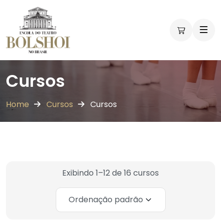
Workshops
Workshops
Vivências
Vivências
Vivências
Vivências
Vivências
Vivências
Vivências
Vivências
Vivências
Vivências
Cursos
Home
Cursos
Cursos
Exibindo 1–12 de 16 cursos