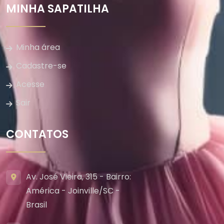
MINHA SAPATILHA
Minha área
Cadastre-se
Acesse
Sair
CONTATOS
Av. José Vieira, 315 - Bairro:
América - Joinville/SC -
Brasil