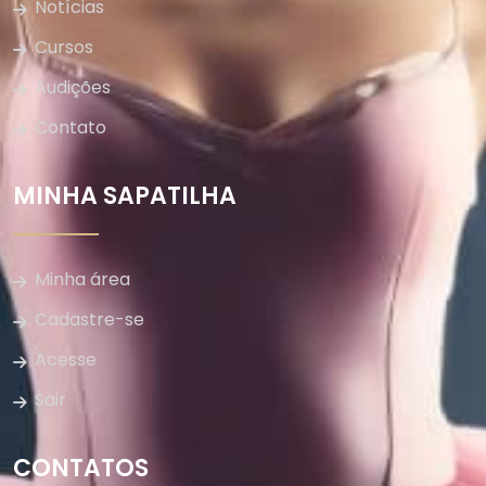
Notícias
Cursos
Audições
Contato
MINHA SAPATILHA
Minha área
Cadastre-se
Acesse
Sair
CONTATOS