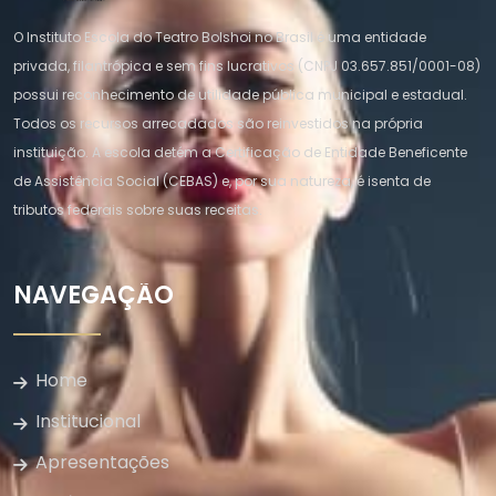
O Instituto Escola do Teatro Bolshoi no Brasil é uma entidade
privada, filantrópica e sem fins lucrativos (CNPJ 03.657.851/0001-08)
possui reconhecimento de utilidade pública municipal e estadual.
Todos os recursos arrecadados são reinvestidos na própria
instituição. A escola detém a Certificação de Entidade Beneficente
de Assistência Social (CEBAS) e, por sua natureza, é isenta de
tributos federais sobre suas receitas.
NAVEGAÇÃO
Home
Institucional
Apresentações