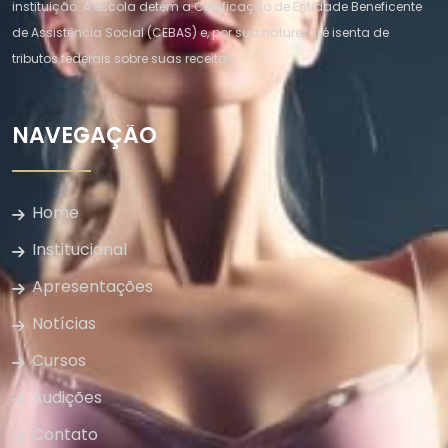
instituição. A escola detém a Certificação de Entidade Beneficente
de Assistência Social (CEBAS) e, por sua natureza, é isenta de
tributos federais sobre suas receitas.
NAVEGAÇÃO
Home
Institucional
Apresentações
Notícias
Cursos
Audições
Contato