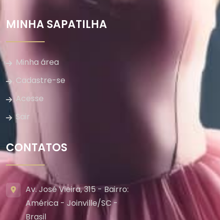
MINHA SAPATILHA
Minha área
Cadastre-se
Acesse
Sair
CONTATOS
Av. José Vieira, 315 - Bairro:
América - Joinville/SC -
Brasil