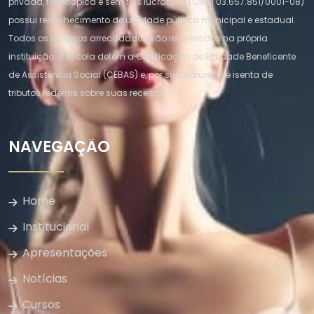
privada, filantrópica e sem fins lucrativos (CNPJ 03.657.851/0001-08)
possui reconhecimento de utilidade pública municipal e estadual.
Todos os recursos arrecadados são reinvestidos na própria
instituição. A escola detém a Certificação de Entidade Beneficente
de Assistência Social (CEBAS) e, por sua natureza, é isenta de
tributos federais sobre suas receitas.
NAVEGAÇÃO
Home
Institucional
Apresentações
Notícias
Cursos