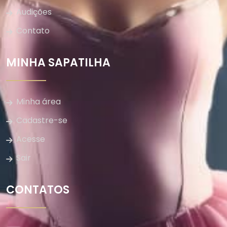
Audições
Contato
MINHA SAPATILHA
Minha área
Cadastre-se
Acesse
Sair
CONTATOS