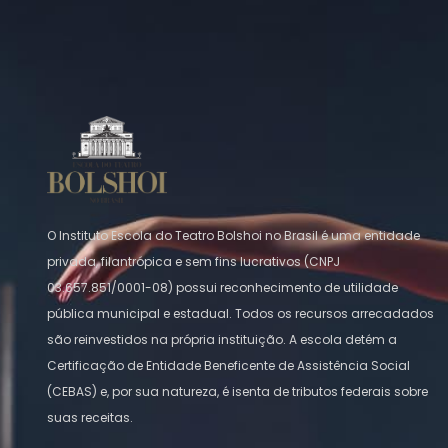
O Instituto Escola do Teatro Bolshoi no Brasil é uma entidade
privada, filantrópica e sem fins lucrativos (CNPJ
03.657.851/0001-08) possui reconhecimento de utilidade
pública municipal e estadual. Todos os recursos arrecadados
são reinvestidos na própria instituição. A escola detém a
Certificação de Entidade Beneficente de Assistência Social
(CEBAS) e, por sua natureza, é isenta de tributos federais sobre
suas receitas.