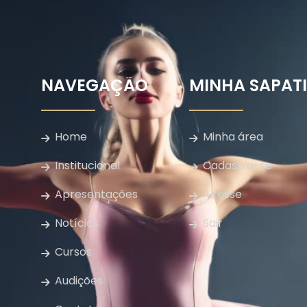
NAVEGAÇÃO
MINHA SAPAT
Home
Minha área
Institucional
Cadastre-se
Apresentações
Acesse
Notícias
Sair
Cursos
Audições