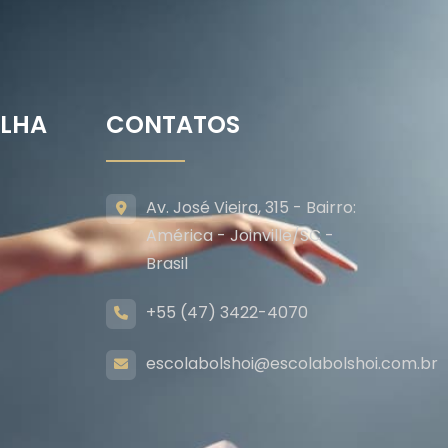
ILHA
CONTATOS
Av. José Vieira, 315 - Bairro:
América - Joinville/SC -
Brasil
+55 (47) 3422-4070
escolabolshoi@escolabolshoi.com.br