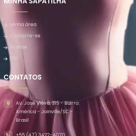
MINHA SAPATILHA
Minha área
Cadastre-se
Acesse
Sair
CONTATOS
Av. José Vieira, 315 - Bairro:
América - Joinville/SC -
Brasil
+55 (47) 3422-4070