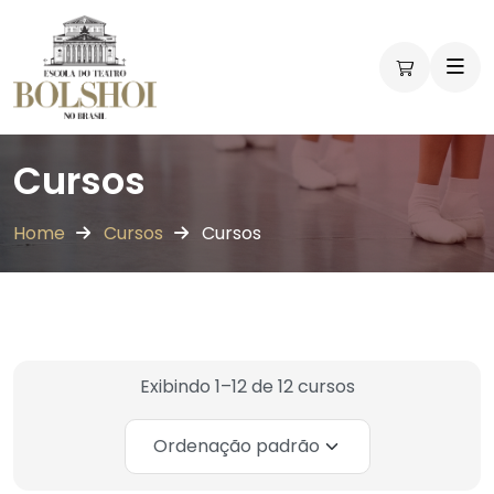
Vivências
Vivências
Vivências
Vivências
Vivências
Vivências
Vivências
Vivências
Vivências
Vivências
Vivências
Vivências
Cursos
Home
Cursos
Cursos
Exibindo 1–12 de 12 cursos