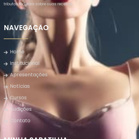
tributos federais sobre suas receitas.
NAVEGAÇÃO
Home
Institucional
Apresentações
Notícias
Cursos
Audições
Contato