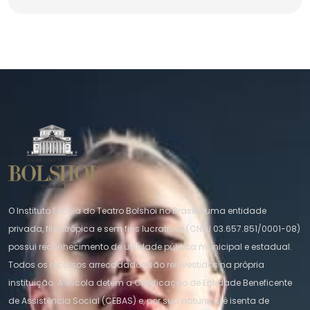
O Instituto Escola do Teatro Bolshoi no Brasil é uma entidade
privada, filantrópica e sem fins lucrativos (CNPJ 03.657.851/0001-08)
possui reconhecimento de utilidade pública municipal e estadual.
Todos os recursos arrecadados são reinvestidos na própria
instituição. A escola detém a Certificação de Entidade Beneficente
de Assistência Social (CEBAS) e, por sua natureza, é isenta de