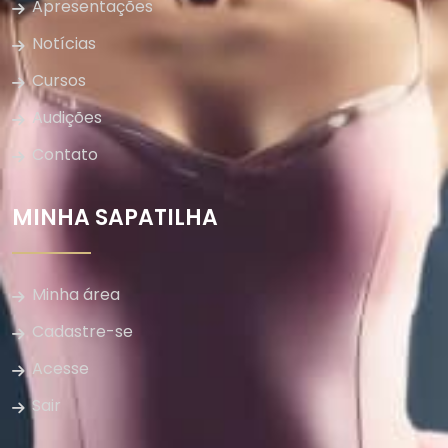
Apresentações
Notícias
Cursos
Audições
Contato
MINHA SAPATILHA
Minha área
Cadastre-se
Acesse
Sair