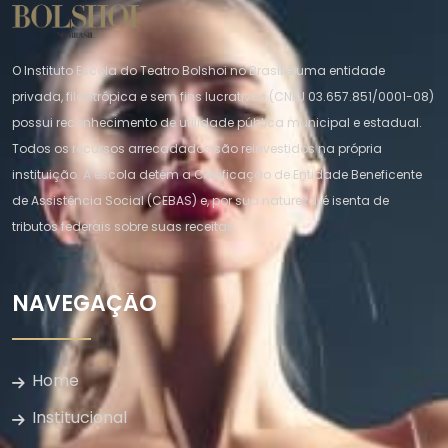
O Instituto Escola do Teatro Bolshoi no Brasil é uma entidade
privada, filantrópica e sem fins lucrativos (CNPJ 03.657.851/0001-08)
possui reconhecimento de utilidade pública municipal e estadual.
Todos os recursos arrecadados são reinvestidos na própria
instituição. A escola detém a Certificação de Entidade Beneficente
de Assistência Social (CEBAS) e, por sua natureza, é isenta de
tributos federais sobre suas receitas.
NAVEGAÇÃO
Home
Institucional