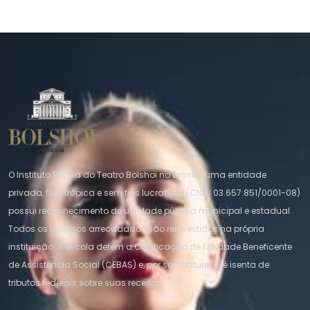
O Instituto Escola do Teatro Bolshoi no Brasil é uma entidade
privada, filantrópica e sem fins lucrativos (CNPJ 03.657.851/0001-08)
possui reconhecimento de utilidade pública municipal e estadual.
Todos os recursos arrecadados são reinvestidos na própria
instituição. A escola detém a Certificação de Entidade Beneficente
de Assistência Social (CEBAS) e, por sua natureza, é isenta de
tributos federais sobre suas receitas.