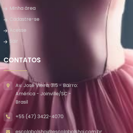
Minha área
Cadastre-se
Acesse
Sair
CONTATOS
Av. José Vieira, 315 - Bairro:
América - Joinville/SC -
Brasil
+55 (47) 3422-4070
escolabolshoi@escolabolshoi.com.br