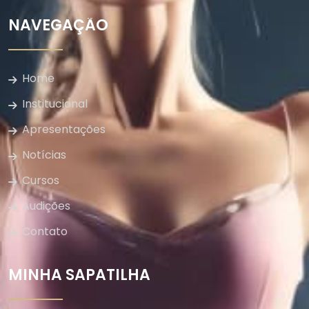
NAVEGAÇÃO
Home
Institucional
Apresentações
Notícias
Cursos
Audições
Contato
MINHA SAPATILHA