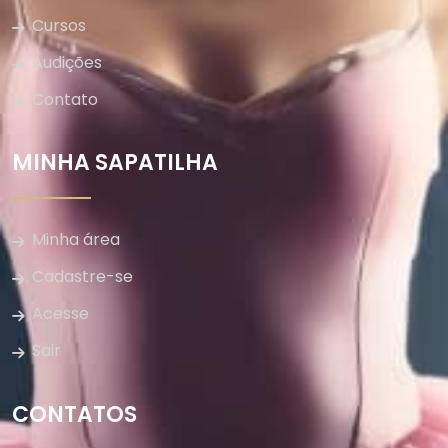
Cursos
Audições
Contato
MINHA SAPATILHA
Minha área
Cadastre-se
Acesse
Sair
CONTATOS