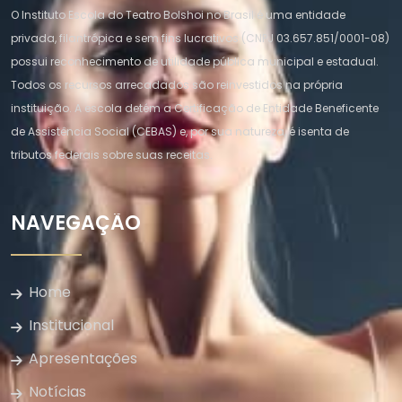
O Instituto Escola do Teatro Bolshoi no Brasil é uma entidade
privada, filantrópica e sem fins lucrativos (CNPJ 03.657.851/0001-08)
possui reconhecimento de utilidade pública municipal e estadual.
Todos os recursos arrecadados são reinvestidos na própria
instituição. A escola detém a Certificação de Entidade Beneficente
de Assistência Social (CEBAS) e, por sua natureza, é isenta de
tributos federais sobre suas receitas.
NAVEGAÇÃO
Home
Institucional
Apresentações
Notícias