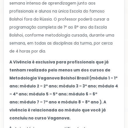
semana intensa de aprendizagem junto aos
profissionais e alunos na única Escola do famoso
Bolshoi fora da Rússia. O professor poderá cursar a
programação completa de 1° ao 8° ano da Escola
Bolshoi, conforme metodologia cursada, durante uma
semana, em todas as disciplinas da turma, por cerca
de 4 horas por dia.
A Vivência é exclusiva para profissionais que já
tenham realizado pelo menos um dos cursos de
Metodologia Vaganova Bolshoi Brasil (módulo 1 – 1
º
ano
; módulo 2 – 2
º ano
; módulo 3 – 3
º ano
; módulo 4
– 4
º ano;
módulo 5 – 5
º ano
;
módulo 6 – 6º
ano;
módulo 7 – 7º ano e
módulo 8 – 8
º ano
). A
vivência é relacionada ao módulo que você já
concluiu no curso Vaganova.