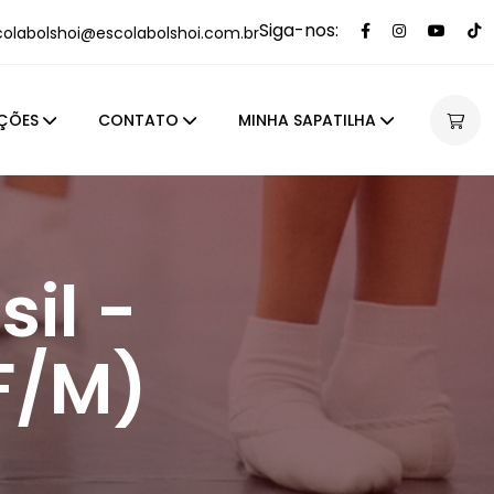
Siga-nos:
colabolshoi@escolabolshoi.com.br
ÇÕES
CONTATO
MINHA SAPATILHA
sil -
(F/M)