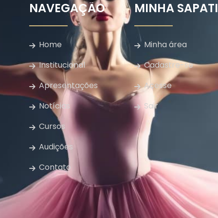
NAVEGAÇÃO
MINHA SAPAT
Home
Minha área
Institucional
Cadastre-se
Apresentações
Acesse
Notícias
Sair
Cursos
Audições
Contato