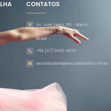
ILHA
CONTATOS
Av. José Vieira, 315 - Bairro:
América - Joinville/SC -
Brasil
+55 (47) 3422-4070
escolabolshoi@escolabolshoi.com.br