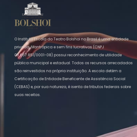
O Instituto Escola do Teatro Bolshoi no Brasil é uma entidade
privada, filantrópica e sem fins lucrativos (CNPJ
03.657.851/0001-08) possui reconhecimento de utilidade
pública municipal e estadual. Todos os recursos arrecadados
são reinvestidos na própria instituição. A escola detém a
Certificação de Entidade Beneficente de Assistência Social
(CEBAS) e, por sua natureza, é isenta de tributos federais sobre
suas receitas.