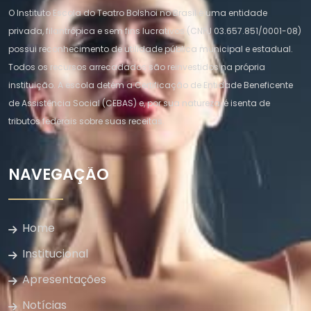
O Instituto Escola do Teatro Bolshoi no Brasil é uma entidade
privada, filantrópica e sem fins lucrativos (CNPJ 03.657.851/0001-08)
possui reconhecimento de utilidade pública municipal e estadual.
Todos os recursos arrecadados são reinvestidos na própria
instituição. A escola detém a Certificação de Entidade Beneficente
de Assistência Social (CEBAS) e, por sua natureza, é isenta de
tributos federais sobre suas receitas.
NAVEGAÇÃO
Home
Institucional
Apresentações
Notícias