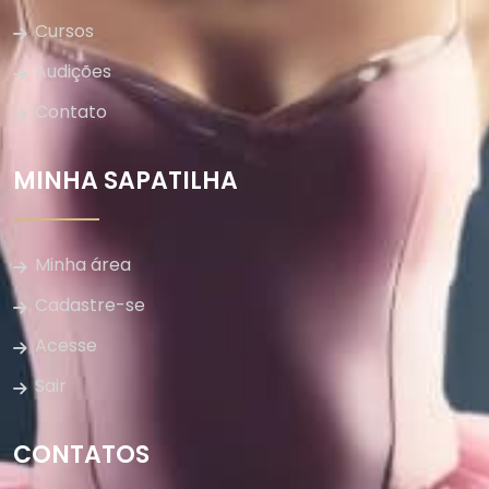
Cursos
Audições
Contato
MINHA SAPATILHA
Minha área
Cadastre-se
Acesse
Sair
CONTATOS