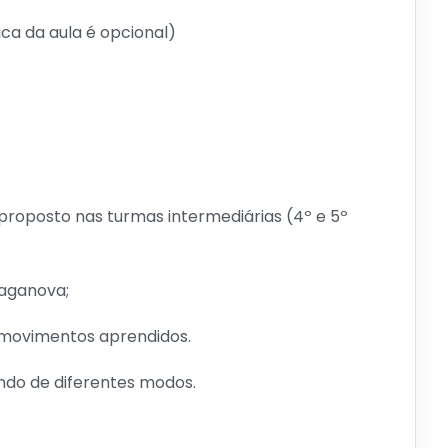
tica da aula é opcional)
o proposto nas turmas intermediárias (4º e 5º
aganova;
 movimentos aprendidos.
ndo de diferentes modos.