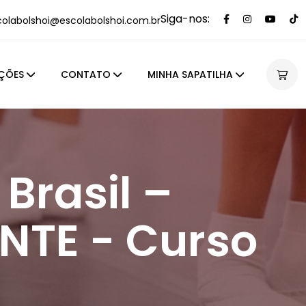
Siga-nos:
colabolshoi@escolabolshoi.com.br
ÇÕES
CONTATO
MINHA SAPATILHA
Brasil –
INTE - Curso