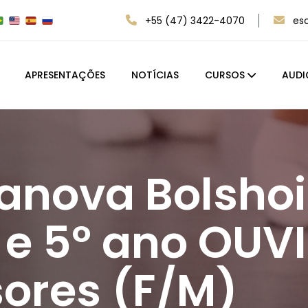
+55 (47) 3422-4070
es
APRESENTAÇÕES
NOTÍCIAS
CURSOS
AUDI
nova Bolshoi 
º e 5º ano OUV
sores (F/M)