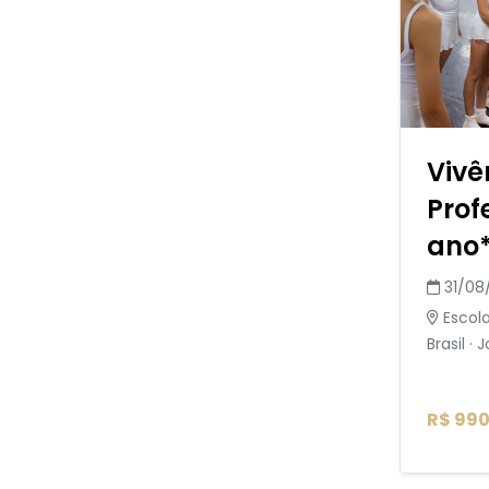
Vivê
Profe
ano*
31/08
Escola
Brasil · 
R$ 990