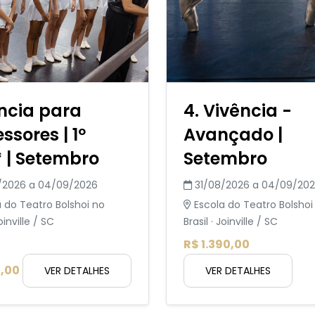
ncia para
4. Vivência -
ssores | 1º
Avançado |
 | Setembro
Setembro
/2026 a 04/09/2026
31/08/2026 a 04/09/20
 do Teatro Bolshoi no
Escola do Teatro Bolshoi
Joinville / SC
Brasil · Joinville / SC
R$ 1.390,00
,00
VER DETALHES
VER DETALHES