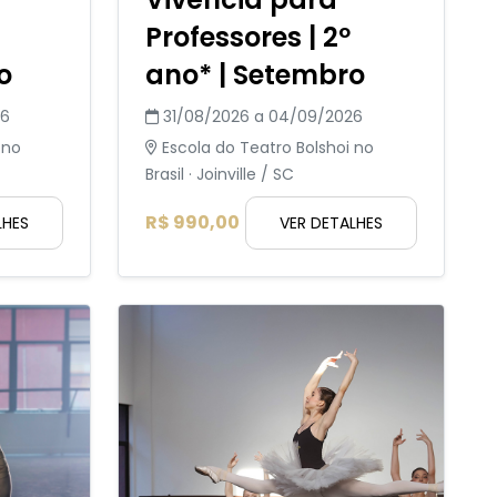
Professores | 2º
o
ano* | Setembro
26
31/08/2026 a 04/09/2026
 no
Escola do Teatro Bolshoi no
Brasil · Joinville / SC
R$ 990,00
LHES
VER DETALHES