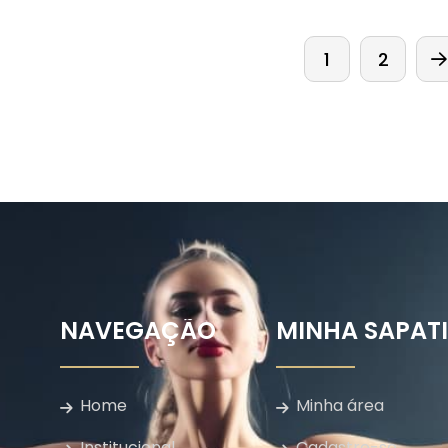
1
2
NAVEGAÇÃO
MINHA SAPAT
Home
Minha área
Institucional
Cadastre-se