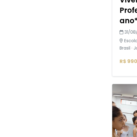
Prof
ano*
31/08
Escola
Brasil · 
R$ 990