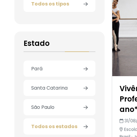
Todos os tipos
Estado
Pará
Vivê
Santa Catarina
Prof
São Paulo
ano*
31/08
Todos os estados
Escola
Brasil · 