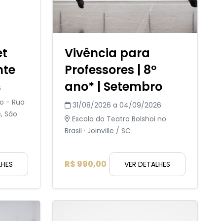
et
Vivência para
nte
Professores | 8º
ano* | Setembro
6
o - Rua
31/08/2026 a 04/09/2026
e, São
Escola do Teatro Bolshoi no
Brasil · Joinville / SC
R$ 990,00
LHES
VER DETALHES