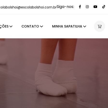
Siga-nos:
colabolshoi@escolabolshoi.com.br
ÇÕES
CONTATO
MINHA SAPATILHA