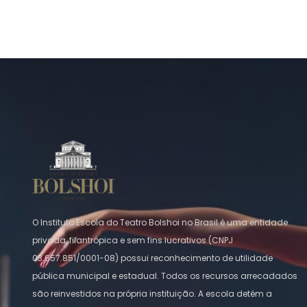
O Instituto Escola do Teatro Bolshoi no Brasil é uma entidade
privada, filantrópica e sem fins lucrativos (CNPJ
03.657.851/0001-08) possui reconhecimento de utilidade
pública municipal e estadual. Todos os recursos arrecadados
são reinvestidos na própria instituição. A escola detém a