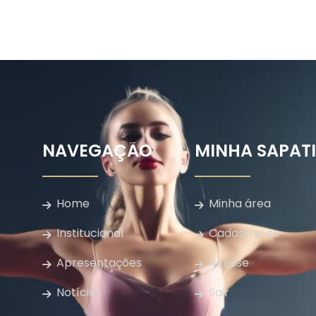
NAVEGAÇÃO
MINHA SAPAT
Home
Minha área
Institucional
Cadastre-se
Apresentações
Acesse
Notícias
Sair