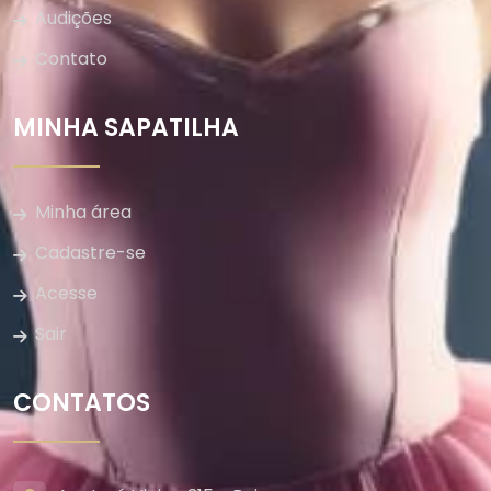
Audições
Contato
MINHA SAPATILHA
Minha área
Cadastre-se
Acesse
Sair
CONTATOS