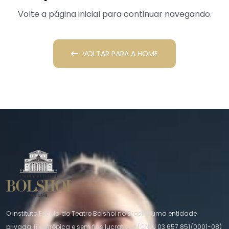
Volte a página inicial para continuar navegando.
VOLTAR PARA A HOME
O Instituto Escola do Teatro Bolshoi no Brasil é uma entidade
privada, filantrópica e sem fins lucrativos (CNPJ 03.657.851/0001-08)