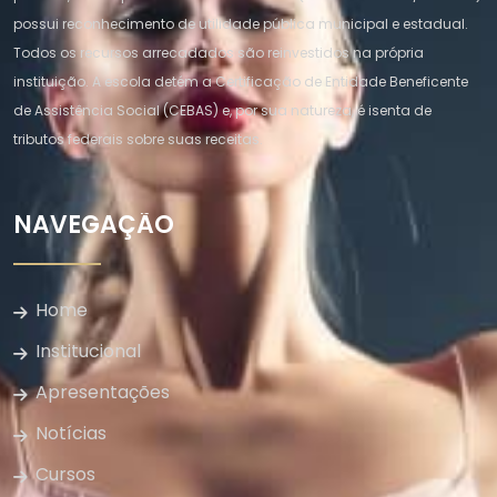
possui reconhecimento de utilidade pública municipal e estadual.
Todos os recursos arrecadados são reinvestidos na própria
instituição. A escola detém a Certificação de Entidade Beneficente
de Assistência Social (CEBAS) e, por sua natureza, é isenta de
tributos federais sobre suas receitas.
NAVEGAÇÃO
Home
Institucional
Apresentações
Notícias
Cursos