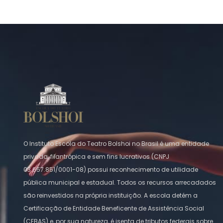
O Instituto Escola do Teatro Bolshoi no Brasil é uma entidade
privada, filantrópica e sem fins lucrativos (CNPJ
03.657.851/0001-08) possui reconhecimento de utilidade
pública municipal e estadual. Todos os recursos arrecadados
são reinvestidos na própria instituição. A escola detém a
Certificação de Entidade Beneficente de Assistência Social
(CEBAS) e, por sua natureza, é isenta de tributos federais sobre