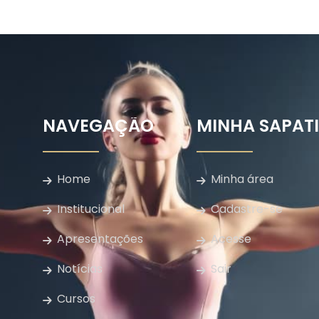
NAVEGAÇÃO
MINHA SAPAT
Home
Minha área
Institucional
Cadastre-se
Apresentações
Acesse
Notícias
Sair
Cursos