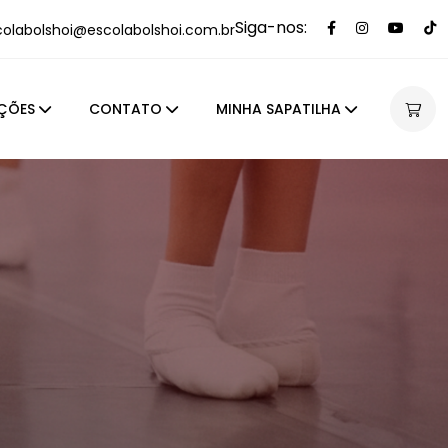
Siga-nos:
colabolshoi@escolabolshoi.com.br
ÇÕES
CONTATO
MINHA SAPATILHA