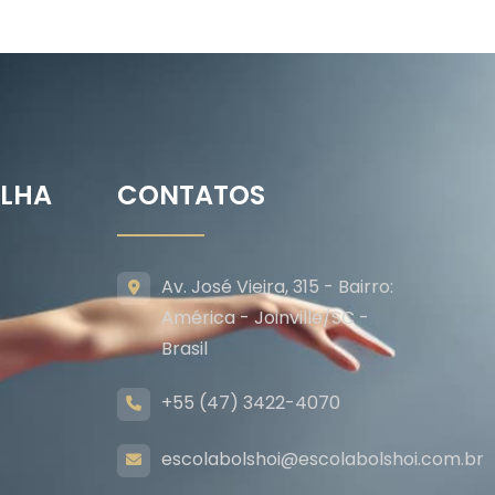
ILHA
CONTATOS
Av. José Vieira, 315 - Bairro:
América - Joinville/SC -
Brasil
+55 (47) 3422-4070
escolabolshoi@escolabolshoi.com.br