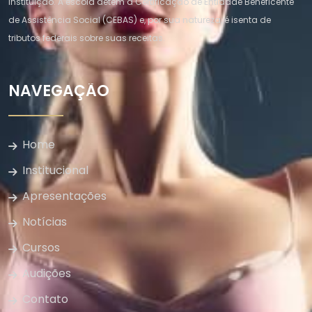
instituição. A escola detém a Certificação de Entidade Beneficente
de Assistência Social (CEBAS) e, por sua natureza, é isenta de
tributos federais sobre suas receitas.
NAVEGAÇÃO
Home
Institucional
Apresentações
Notícias
Cursos
Audições
Contato