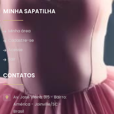
MINHA SAPATILHA
Minha área
Cadastre-se
Acesse
Sair
CONTATOS
Av. José Vieira, 315 - Bairro:
América - Joinville/SC -
Brasil