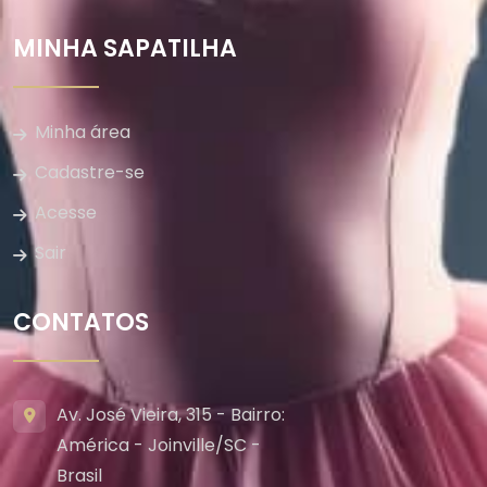
MINHA SAPATILHA
Minha área
Cadastre-se
Acesse
Sair
CONTATOS
Av. José Vieira, 315 - Bairro:
América - Joinville/SC -
Brasil