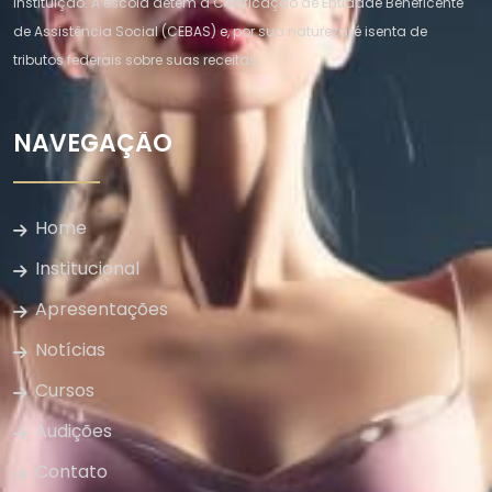
instituição. A escola detém a Certificação de Entidade Beneficente
de Assistência Social (CEBAS) e, por sua natureza, é isenta de
tributos federais sobre suas receitas.
NAVEGAÇÃO
Home
Institucional
Apresentações
Notícias
Cursos
Audições
Contato