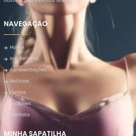
tributos federais sobre suas receitas.
NAVEGAÇÃO
Home
Institucional
Apresentações
Notícias
Cursos
Audições
Contato
MINHA SAPATILHA