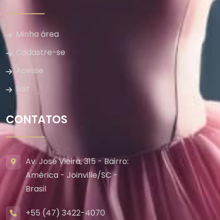
Minha área
Cadastre-se
Acesse
Sair
CONTATOS
Av. José Vieira, 315 - Bairro:
América - Joinville/SC -
Brasil
+55 (47) 3422-4070