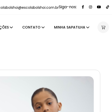
Siga-nos:
colabolshoi@escolabolshoi.com.br
ÇÕES
CONTATO
MINHA SAPATILHA