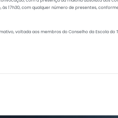
 convocação, com a presença da maioria absoluta dos con
, às 17h30, com qualquer número de presentes, conforme
rmativo, voltada aos membros do Conselho da Escola do Te