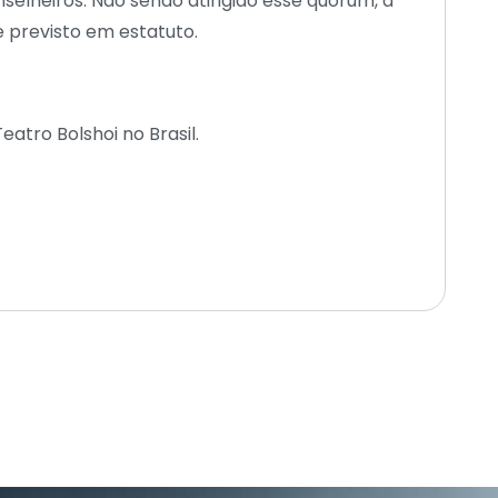
selheiros. Não sendo atingido esse quórum, a
 previsto em estatuto.
atro Bolshoi no Brasil.