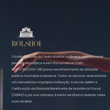
O Instituto Escola do Teatro Bolshoi no Brasil é uma entidade
privada, filantrópica e sem fins lucrativos (CNPJ
03.657.851/0001-08) possui reconhecimento de utilidade
pública municipal e estadual. Todos os recursos arrecadados
são reinvestidos na própria instituição. A escola detém a
Certificação de Entidade Beneficente de Assistência Social
(CEBAS) e, por sua natureza, é isenta de tributos federais sobre
suas receitas.