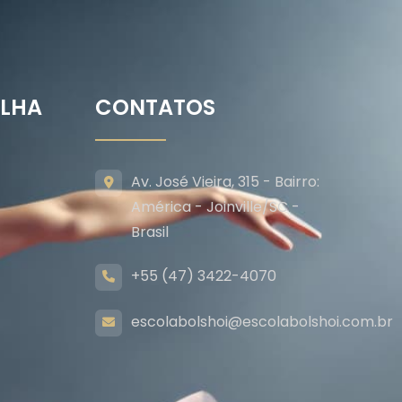
ILHA
CONTATOS
Av. José Vieira, 315 - Bairro:
América - Joinville/SC -
Brasil
+55 (47) 3422-4070
escolabolshoi@escolabolshoi.com.br