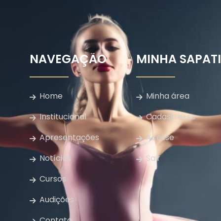
NAVEGAÇÃO
MINHA SAPAT
Home
Minha área
Institucional
Cadastre-se
Apresentações
Acesse
Notícias
Sair
Cursos
Audições
Contato