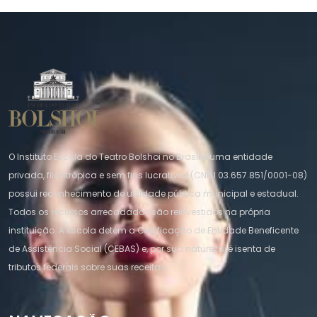
O Instituto Escola do Teatro Bolshoi no Brasil é uma entidade
privada, filantrópica e sem fins lucrativos (CNPJ 03.657.851/0001-08)
possui reconhecimento de utilidade pública municipal e estadual.
Todos os recursos arrecadados são reinvestidos na própria
instituição. A escola detém a Certificação de Entidade Beneficente
de Assistência Social (CEBAS) e, por sua natureza, é isenta de
tributos federais sobre suas receitas.