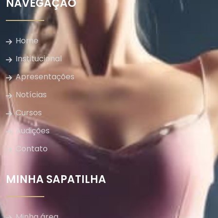
NAVEGAÇÃO
Home
Institucional
Apresentações
Notícias
Cursos
Audições
Contato
MINHA SAPATILHA
Minha área