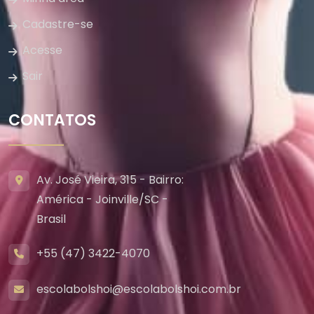
Cadastre-se
Acesse
Sair
CONTATOS
Av. José Vieira, 315 - Bairro:
América - Joinville/SC -
Brasil
+55 (47) 3422-4070
escolabolshoi@escolabolshoi.com.br