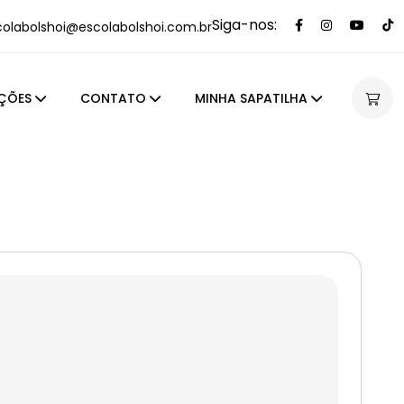
Siga-nos:
colabolshoi@escolabolshoi.com.br
ÇÕES
CONTATO
MINHA SAPATILHA