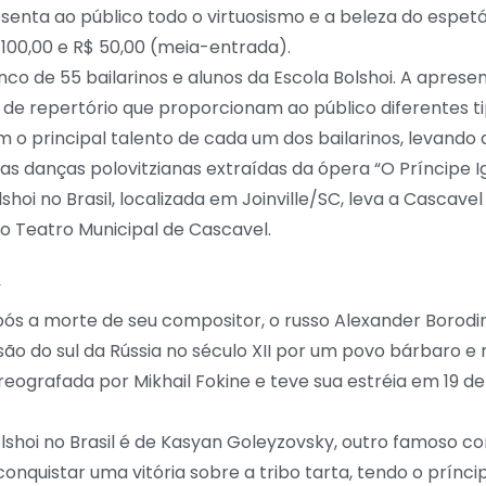
esenta ao público todo o virtuosismo e a beleza do espetá
$ 100,00 e R$ 50,00 (meia-entrada).
enco de 55 bailarinos e alunos da Escola Bolshoi. A ap
de repertório que proporcionam ao público diferentes t
o principal talento de cada um dos bailarinos, levando a
 as danças polovitzianas extraídas da ópera “O Príncipe 
shoi no Brasil, localizada em Joinville/SC, leva a Cascav
do Teatro Municipal de Cascavel.
”
 após a morte de seu compositor, o russo Alexander Borodin.
vasão do sul da Rússia no século XII por um povo bárbaro
oreografada por Mikhail Fokine e teve sua estréia em 19 
lshoi no Brasil é de Kasyan Goleyzovsky, outro famoso c
uistar uma vitória sobre a tribo tarta, tendo o príncipe