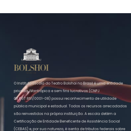
O Instituto Escola do Teatro Bolshoi no Brasil é uma entidade
privada, filantrópica e sem fins lucrativos (CNPJ
03.657.851/0001-08) possui reconhecimento de utilidade
pública municipal e estadual. Todos os recursos arrecadados
são reinvestidos na própria instituição. A escola detém a
Certificação de Entidade Beneficente de Assistência Social
(CEBAS) e, por sua natureza, é isenta de tributos federais sobre