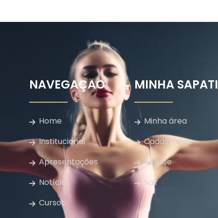
NAVEGAÇÃO
MINHA SAPAT
Home
Minha área
Institucional
Cadastre-se
Apresentações
Acesse
Notícias
Sair
Cursos