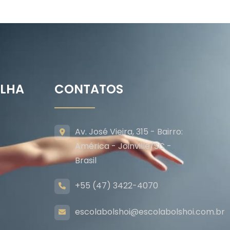
ILHA
CONTATOS
Av. José Vieira, 315 - Bairro:
América - Joinville/SC -
Brasil
+55 (47) 3422-4070
escolabolshoi@escolabolshoi.com.br