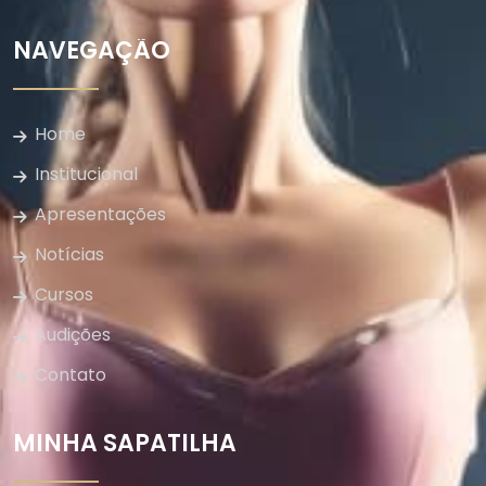
NAVEGAÇÃO
Home
Institucional
Apresentações
Notícias
Cursos
Audições
Contato
MINHA SAPATILHA