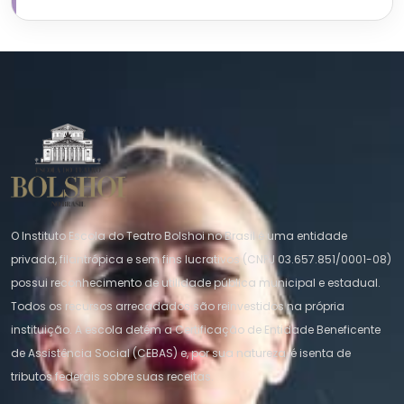
O Instituto Escola do Teatro Bolshoi no Brasil é uma entidade
privada, filantrópica e sem fins lucrativos (CNPJ 03.657.851/0001-08)
possui reconhecimento de utilidade pública municipal e estadual.
Todos os recursos arrecadados são reinvestidos na própria
instituição. A escola detém a Certificação de Entidade Beneficente
de Assistência Social (CEBAS) e, por sua natureza, é isenta de
tributos federais sobre suas receitas.